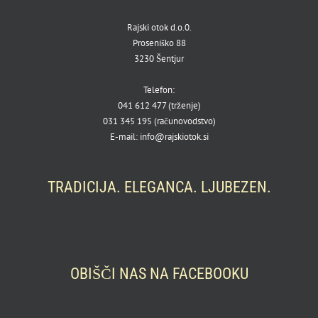
Rajski otok d.o.0.
Proseniško 88
3230 Šentjur
Telefon:
041 612 477 (trženje)
031 345 195 (računovodstvo)
E-mail: info@rajskiotok.si
TRADICIJA. ELEGANCA. LJUBEZEN.
OBIŠČI NAS NA FACEBOOKU