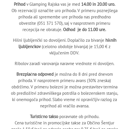
Prihod
v Glamping Rajska vas je med
14.00 in 20.00 uro.
Ob rezervaciji označite uro prihoda. V primeru poznejšega
prihoda ali spremembe ure prihoda nas predhodno
obvestite (051 371 570), saj v nasprotnem primeru
recepcija ne obratuje.
Odhod je do 11.00 ure.
Hišni ljubljenčki so dovoljeni. Doplačilo za bivanje
hišnih
ljubljenčkov
(celotno obdobje bivanja) je 15,00 ‎€ z
vključenim DDV.
Ribolov zaradi varovanja naravne vrednote ni dovoljen.
Brezplačna odpoved
je možna do 8 dni pred dnevom
prihoda. V nasprotnem primeru avans (30% zneska)
obdržimo. V primeru bolezni je možna prestavitev termina
ob predložitvi zdravniškega potrdila o bolezenskem stanju,
ki onemogoča prihod. Slabo vreme ni opravičljiv razlog za
neprihod ali vračilo avansa.
Turistično takso
poravnate ob prihodu.
Cena turistične in promocijske takse za Občino Šentjur