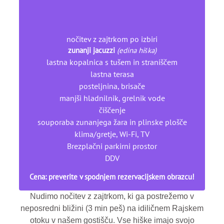
nočitev z zajtrkom po izbiri
zunanji jacuzzi
(edina hiška)
lastna kopalnica s tušem in straniščem
lastna terasa
posteljnina, brisače
manjši hladnilnik, grelnik vode
čiščenje
souporaba zunanjega žara in plinske plošče
klima/gretje, Wi-Fi, TV
Brezplačni parkirni prostor
DDV
Cena: preverite v spodnjem rezervacijskem obrazcu!
Nudimo nočitev z zajtrkom, ki ga postrežemo v
neposredni bližini (3 min peš) na idiličnem Rajskem
otoku v našem gostišču. Vse hiške imajo svojo