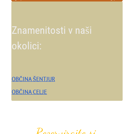
Znamenitosti v naši
okolici:
OBČINA ŠENTJUR
OBČINA CELJE
Rezervirajte si