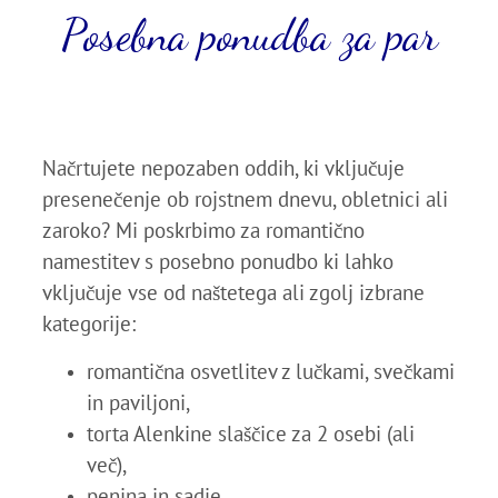
Posebna ponudba za par
Načrtujete nepozaben oddih, ki vključuje
presenečenje ob rojstnem dnevu, obletnici ali
zaroko? Mi poskrbimo za romantično
namestitev s posebno ponudbo ki lahko
vključuje vse od naštetega ali zgolj izbrane
kategorije:
romantična osvetlitev z lučkami, svečkami
in paviljoni,
torta Alenkine slaščice za 2 osebi (ali
več),
penina in sadje,