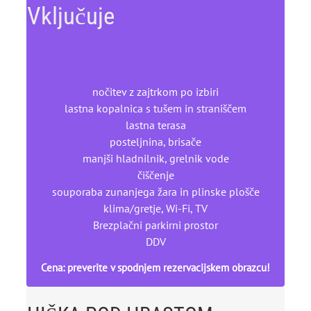
Vključuje
nočitev z zajtrkom po izbiri
lastna kopalnica s tušem in straniščem
lastna terasa
posteljnina, brisače
manjši hladnilnik, grelnik vode
čiščenje
souporaba zunanjega žara in plinske plošče
klima/gretje, Wi-Fi, TV
Brezplačni parkirni prostor
DDV
Cena: preverite v spodnjem rezervacijskem obrazcu!