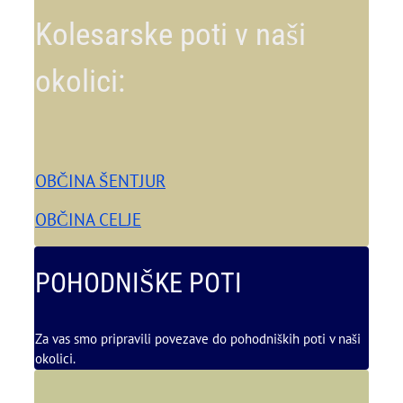
Kolesarske poti v naši
okolici:
OBČINA ŠENTJUR
OBČINA CELJE
POHODNIŠKE POTI
Za vas smo pripravili povezave do pohodniških poti v naši
okolici.