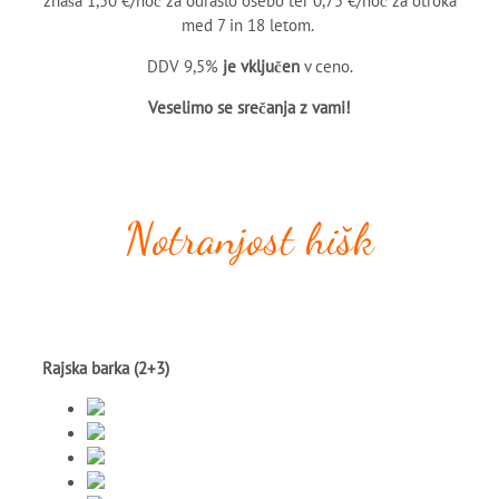
znaša 1,50 €/noč za odraslo osebo ter 0,75 €/noč za otroka
med 7 in 18 letom.
DDV 9,5%
je vključen
v ceno.
Veselimo se srečanja z vami!
Notranjost hišk
Rajska barka (2+3)