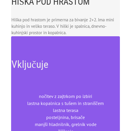
HIŠKA POD HRASTOM
Hiška pod hrastom je primerna za bivanje 2+2. Ima mini
kuhinjo in veliko teraso. V hiški je spalnica, dnevno-
kuhinjski prostor in kopalnica.
Vključuje
nočitev z zajtrkom po izbiri
lastna kopalnica s tušem in straniščem
lastna terasa
posteljnina, brisače
manjši hladnilnik, grelnik vode