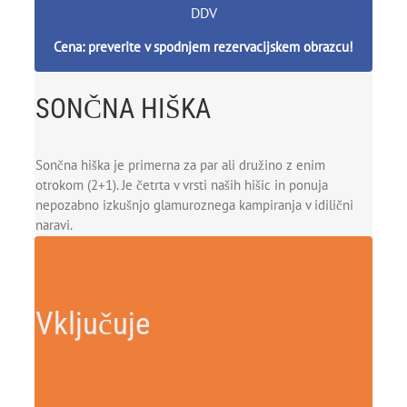
DDV
Cena: preverite v spodnjem rezervacijskem obrazcu!
SONČNA HIŠKA
Sončna hiška je primerna za par ali družino z enim
otrokom (2+1). Je četrta v vrsti naših hišic in ponuja
nepozabno izkušnjo glamuroznega kampiranja v idilični
naravi.
Vključuje