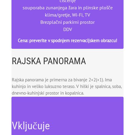
čiščenje
souporaba zunanjega žara in plinske plošče
klima/gretje, Wi-Fi, TV
Brezplačni parkirni prostor
DDV
Cena: preverite v spodnjem rezervacijskem obrazcu!
RAJSKA PANORAMA
Rajska panorama je primerna za bivanje 2+2(+1). Ima
kuhinjo in veliko luksuzno teraso. V hiški je spalnica, soba,
dnevno-kuhinjski prostor in kopalnica.
Vključuje