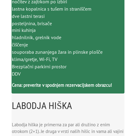
nočitev z zajtrkom po izbiri
lastna kopalnica s tušem in straniščem
dve lastni terasi
posteljnina, brisače
mini kuhinja
hladnilnik, grelnik vode
čiščenje
souporaba zunanjega žara in plinske plošče
klima/gretje, Wi-Fi, TV
Brezplačni parkirni prostor
DDV
Cena: preverite v spodnjem rezervacijskem obrazcu!
LABODJA HIŠKA
Labodja hiška je primerna za par ali družino z enim
otrokom (2+1). Je druga v vrsti naših hišic in vama ali vajini