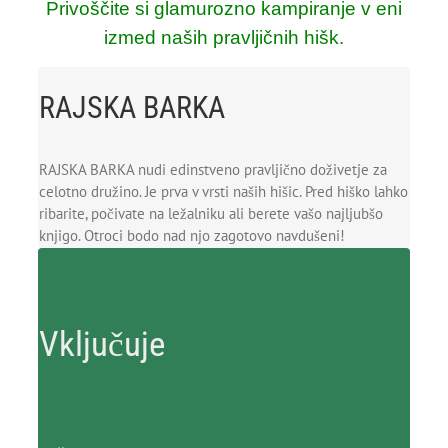
Privoščite si glamurozno kampiranje v eni
izmed naših pravljičnih hišk.
RAJSKA BARKA
RAJSKA BARKA nudi edinstveno pravljično doživetje za
celotno družino. Je prva v vrsti naših hišic. Pred hiško lahko
ribarite, počivate na ležalniku ali berete vašo najljubšo
knjigo. Otroci bodo nad njo zagotovo navdušeni!
Vključuje